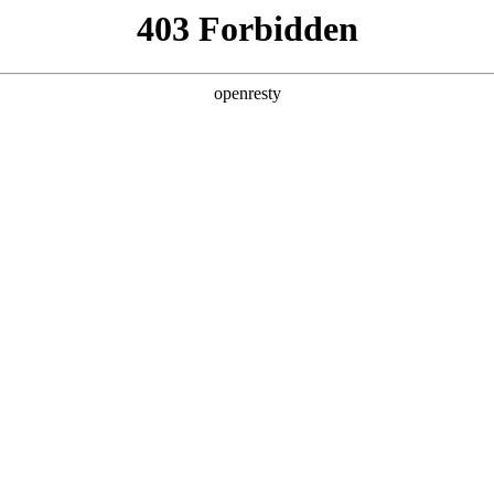
店查询
关于z6com·尊龙