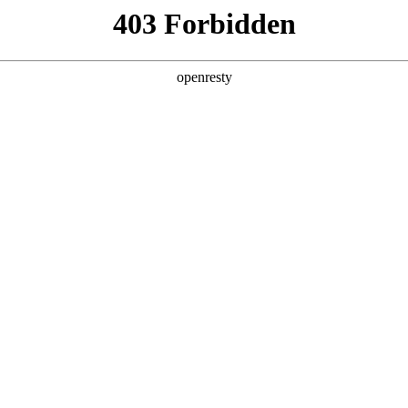
店查询
关于z6com·尊龙
RUCTION